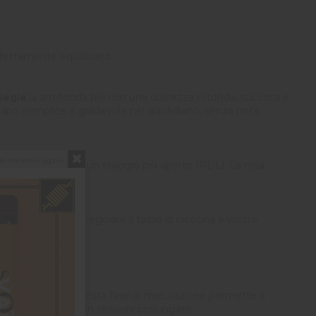
rfettamente equilibrato.
liegia
la arrotonda poi con una dolcezza rotonda, succosa e
o svapo semplice e gradevole nel quotidiano, senza nota
o not show again.
ole resistenze sia a un tiraggio più aperto (RDL). La resa
io necessario per regolare il tasso di nicotina a vostro
iparo dalla luce: questa fase di maturazione permette a
revi sequenze sia in sessioni prolungate.