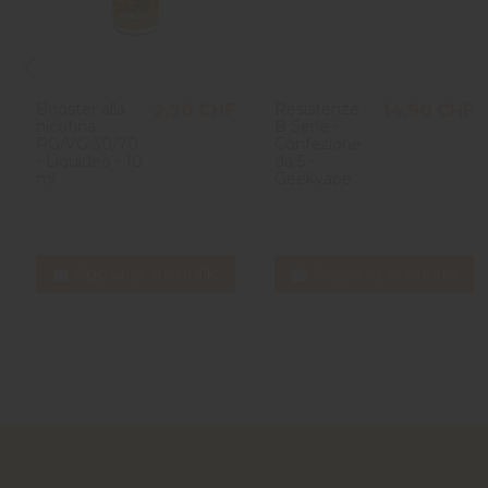
Booster alla
Resistenze
2,90 CHF
14,90 CHF
nicotina
B Serie -
PG/VG 30/70
Confezione
- Liquideo - 10
da 5 -
ml
Geekvape
Aggiungi al carrello
Aggiungi al carrello