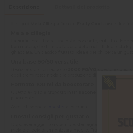
Descrizione
Dettagli del prodotto
Il e-liquid
Mela Ciliegia
firmato
Fruity Cool
unisce due frut
Mela e ciliegia
La
mela
apre il tiro su una nota croccante, fruttata e legger
ben matura, che bilancia l'acidità della mela. Il duo resta 
ghiacciata. Un classico fruttato, ideale per chi cerca un gu
Una base 50/50 versatile
Realizzato con un rapporto
50/50 PG/VG
, questo e-liquid s
degli aromi resta nitida e la produzione di vapore equilibrata
Formato 100 ml da boosterare
Questo e-liquid è proposto in un
flacone da 120 ml cont
piacimento.
Avrete bisogno di
booster
di nicotina
I nostri consigli per gustarlo
Dopo aver aggiunto i vostri booster, agitate energicamente 
mela e ciliegia di armonizzarsi meglio. Fruttato e goloso, q