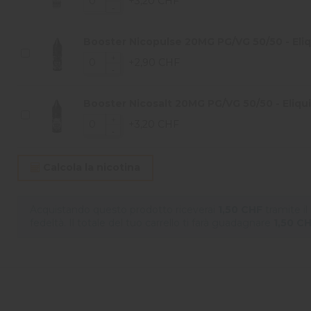
+3,20 CHF
Booster Nicopulse 20MG PG/VG 50/50 - Eliqu
+2,90 CHF
Booster Nicosalt 20MG PG/VG 50/50 - Eliqui
+3,20 CHF
Calcola la nicotina
Acquistando questo prodotto riceverai
1,50 CHF
tramite i
fedeltà. Il totale del tuo carrello ti farà guadagnare
1,50 C