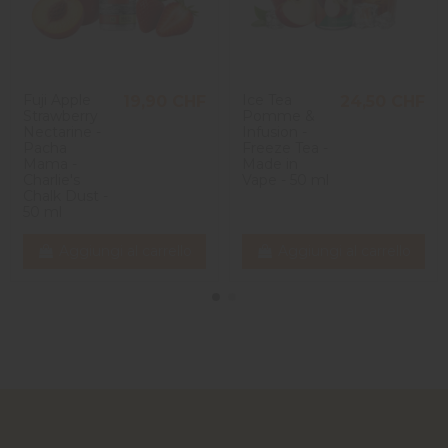
Fuji Apple
Ice Tea
19,90 CHF
24,50 CHF
Strawberry
Pomme &
Nectarine -
Infusion -
Pacha
Freeze Tea -
Mama -
Made in
Charlie's
Vape - 50 ml
Chalk Dust -
50 ml
Aggiungi al carrello
Aggiungi al carrello