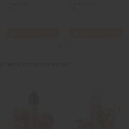
Verger - 50
Curieux - 50
ml
ml
Aggiungi al carrello
Aggiungi al carrello
tto hanno comprato anche: