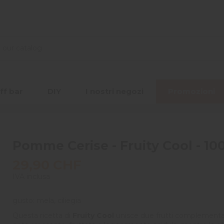
ff bar
DIY
I nostri negozi
Promozioni
Pomme Cerise - Fruity Cool - 10
29,90 CHF
IVA inclusa
gusto: mela, ciliegia
Questa ricetta di
Fruity Cool
unisce due frutti complementar