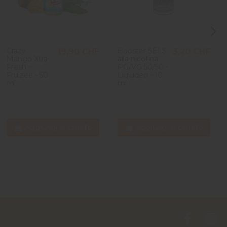
Crazy
Booster SELS
19,90 CHF
3,20 CHF
Mango Xtra
alla nicotina
Fresh -
PG/VG 50/50 -
Fruizee - 50
Liquideo - 10
ml
ml
Aggiungi al carrello
Aggiungi al carrello