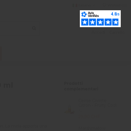
Italiano
Wishlist (
0
)
Accedi
Carrello
0 ml
Prodotti
complementari
Cerise Griotte
Citron - Fruity Cool
-...
29,90 CHF
i. La mela apporta una
Marshmallow