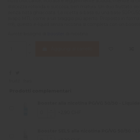
nota croccante, fruttata e leggermente acidula, mentre la ci
dolcezza rotonda e succosa, ben matura. Un duo fruttato semp
senza nota ghiacciata. La ricetta si basa su una base 50PG/5
svapo MTL come a un tiraggio più aperto. Proposto in forma
ml), questo e-liquid senza nicotina si completa con un booste
Avrete bisogno di
booster
di nicotina
Aggiungi al carrello
fruité
frais
Prodotti complementari
Booster alla nicotina PG/VG 50/50 - Liquide
+2,90 CHF
Booster SELS alla nicotina PG/VG 50/50 - Li