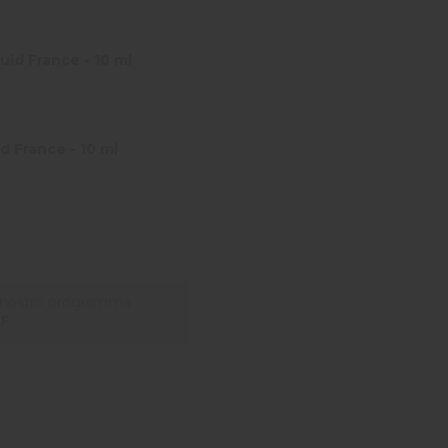
id France - 10 ml
d France - 10 ml
l nostro programma
HF
.