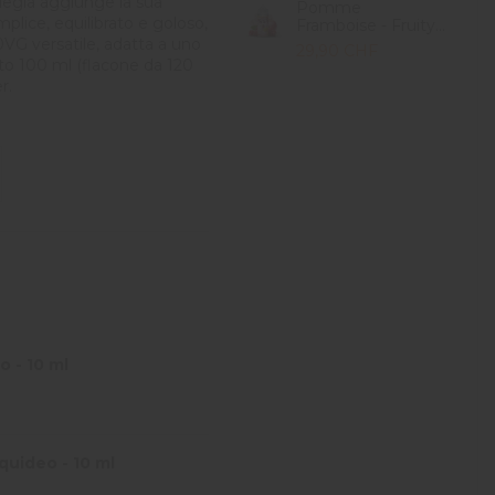
liegia aggiunge la sua
Pomme
lice, equilibrato e goloso,
Framboise - Fruity...
0VG versatile, adatta a uno
29,90 CHF
to 100 ml (flacone da 120
r.
o - 10 ml
quideo - 10 ml