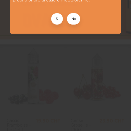
proprio onore di essere maggiorenne.
Sì
No
Cassis
Cerise
19,90 CHF
23,90 CHF
Framboise -
Groseille -
Le Petit
1900 -