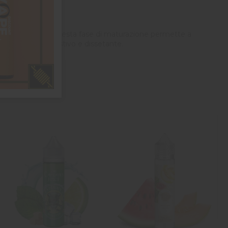
iparo dalla luce: questa fase di maturazione permette a
te a uno svapo estivo e dissetante.
.
1