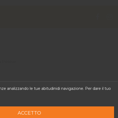
4 Peseux
 can put own text in configuration
renze analizzando le tue abitudinidi navigazione. Per dare il tuo
ACCETTO