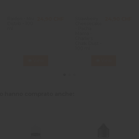
Raiden - Miv
Strawberry
24,90 CHF
24,90 CHF
Distrib - 100
Cheesecake
ml
- Pacha
Mama -
Charlie's
Chalk Dust -
100 ml
View
View
tto hanno comprato anche: