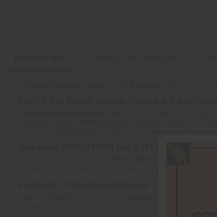
Descrizione
Dettagli del prodotto
Rec
Il e-liquid
Summer Time
firmato
Fruizee
riunisce un cockt
Frutto del drago, guava, limone e freschezz
Il
frutto del drago
(pitaya) apre il tiro su una nota dolce,
tropicale, mentre il
limone
viene a tagliare questa dolcezza
freschezza ghiacciata potente che prolunga ogni tiro e accen
Una base 70VG/30PG per il DTL
Realizzato con un rapporto
70VG/30PG
, questo e-liquid è
generoso, restituendo al contempo nitidamente gli aromi fr
Formato 50 ml da boosterare
Questo e-liquid è proposto in un
flacone da 70 ml conte
piacimento.