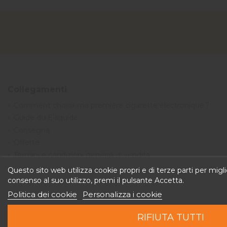
Collegamenti
Comment choisir ma première cigarette électronique ?
Guide du E-liquide
Consegna
Offerte
Termini e condizioni generali di vendita
Questo sito web utilizza cookie propri e di terze parti per miglio
consenso al suo utilizzo, premi il pulsante Accetta.
Politica dei cookie
Personalizza i cookie
RIFIUTA TUTTI
Copyright © 2026 Discountvape.ch - Tutti i diritti riservati