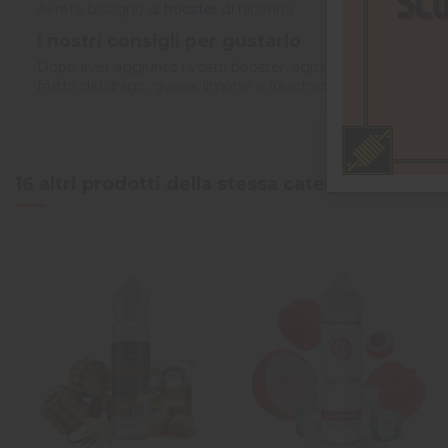
Avrete bisogno di
booster
di nicotina
I nostri consigli per gustarlo
Dopo aver aggiunto i vostri booster, agitate energicamente 
frutto del drago, guava, limone e freschezza di armonizzars
4
/
5
16 altri prodotti della stessa categoria:
Basé sur
1
avis soumis à un
contrôle
Voir tous les avis sur ce site
5
étoiles
0
4
étoiles
1
3
étoiles
0
2
étoiles
0
1
étoile
0
Trier les avis