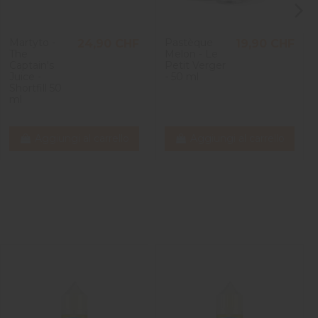
Martyto -
Pastèque
24,90 CHF
19,90 CHF
The
Melon - Le
Captain's
Petit Verger
Juice -
- 50 ml
Shortfill 50
ml
Aggiungi al carrello
Aggiungi al carrello