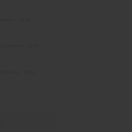
quideo - 10 ml
id France - 10 ml
d France - 10 ml
l nostro programma
HF
.