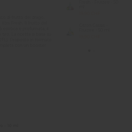
Fresh - Fruizee - 50
ml
19,90 CHF
co di frutto del drago,
tra Fresh. Il frutto del
Citron Cassis -
à esotica e profumata, il
Fruizee - 50 ml
tiro. La ricetta si basa su
19,90 CHF
DTL). Proposto in formato
ompleta con un booster.
o - 10 ml