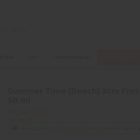
ff bar
DIY
I nostri negozi
Promozioni
Summer Time (Beach) Xtra Fresh
50 ml
19,90 CHF
IVA inclusa
Ordinalo prima del
13 ore e 40 minuti
e ricevilo
lun 10 