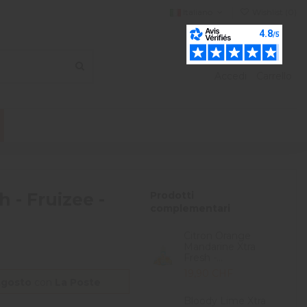
Italiano
Wishlist (
0
)
Accedi
Carrello
 - Fruizee -
Prodotti
complementari
Citron Orange
Mandarine Xtra
Fresh -...
19,90 CHF
agosto
con
La Poste
Bloody Lime Xtra