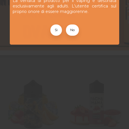
La vendita di prodotti per il vaping è destinata
esclusivamente agli adulti. L'utente certifica sul
proprio onore di essere maggiorenne.
il flacone e lasciate riposare la preparazione qualche giorno al r
i meglio. Esotico e ghiacciato, questa miscela si presta idealmen
Sì
No
4
/
5
Avis vérifié
.Abcd
Avis du
04/07/2026
, suite à une expérience du
29/06/2026
par
S.M
Utile
(0)
Signaler