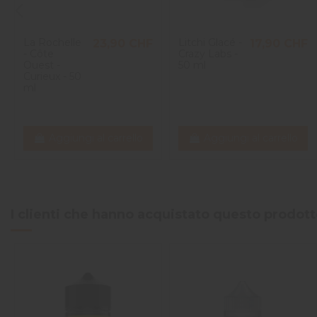
La Rochelle
Litchi Glacé -
23,90 CHF
17,90 CHF
- Côte
Crazy Labs -
Ouest -
50 ml
Curieux - 50
ml
Aggiungi al carrello
Aggiungi al carrello
I clienti che hanno acquistato questo prodo