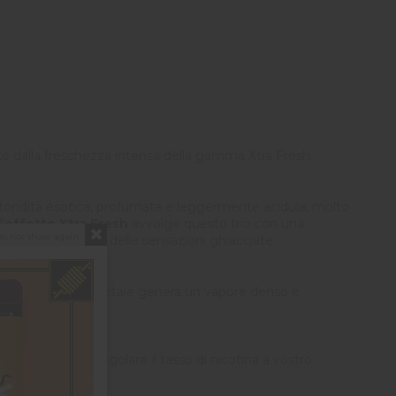
ato dalla freschezza intensa della gamma Xtra Fresh.
otondità esotica, profumata e leggermente acidula, molto
'
effetto Xtra Fresh
avvolge questo trio con una
o not show again.
to per gli amanti delle sensazioni ghiacciate.
ore di glicerina vegetale genera un vapore denso e
 necessario per regolare il tasso di nicotina a vostro