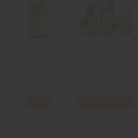
Loaded
Kiwi Banane
24,90 CHF
29,90 CHF
Lemon -
Ananas -
Greedy
Fruity Cool -
Bear - 100
100 ml
ml
View
Aggiungi al carrello