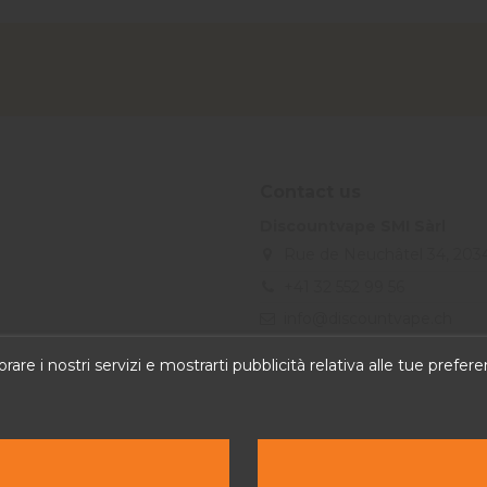
Contact us
Discountvape SMI Sàrl
Rue de Neuchâtel 34, 203
+41 32 552 99 56
info@discountvape.ch
iqitcontactpage - module, you
rare i nostri servizi e mostrarti pubblicità relativa alle tue prefe