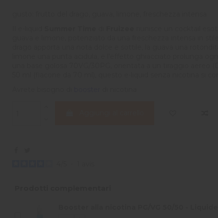
gusto: frutto del drago, guava, limone, freschezza intensa
Il e-liquid
Summer Time
di
Fruizee
riunisce un cocktail esoti
guava e limone, potenziato da una freschezza intensa in stile X
drago apporta una nota dolce e sottile, la guava una rotondit
limone una punta acidula, e l'effetto ghiacciato prolunga ogni 
una base golosa 70VG/30PG, orientata a un tiraggio aereo (
50 ml (flacone da 70 ml), questo e-liquid senza nicotina si c
Avrete bisogno di
booster
di nicotina
Aggiungi al carrello
4
/
5
-
1
avis
Prodotti complementari
Booster alla nicotina PG/VG 50/50 - Liquide