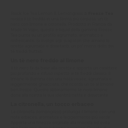
Black Ice Tea Lemon & Lemongrass di
Freeze Tea
rivisita il tè freddo in una forma più corposa: un tè
nero con limone e citronella. Prodotto in Francia da
Made In Vape, questo e-liquid della gamma Freeze
Tea punta su un profilo agrumato, aromatico e
rinfrescante. Si rivolge agli svapatori che amano le
ricette agrumate e dissetanti, un po' meno dolci dei
tè freddi fruttati.
Un tè nero freddo al limone
Il tè nero fa da base alla ricetta e apporta un carattere
più profondo e infuso rispetto ai tè freddi classici. Il
limone lo illumina con una nota vivace, agrumata e
leggermente ghiacciata, che ricorda un tè al limone
ben fresco. Questo abbinamento tè nero-limone
dona alla ricetta la sua identità netta e dissetante.
La citronella, un tocco erbaceo
La citronella (lemongrass) prolunga il limone con una
nota erbacea, aromatica e leggermente più verde.
Apporta una finezza originale alla miscela ed evita