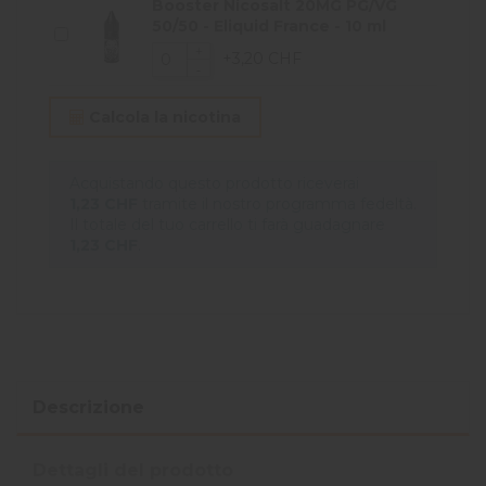
Booster Nicosalt 20MG PG/VG
50/50 - Eliquid France - 10 ml
+3,20 CHF
Calcola la nicotina
Acquistando questo prodotto riceverai
1,23 CHF
tramite il nostro programma fedeltà.
Il totale del tuo carrello ti farà guadagnare
1,23 CHF
.
Descrizione
Dettagli del prodotto