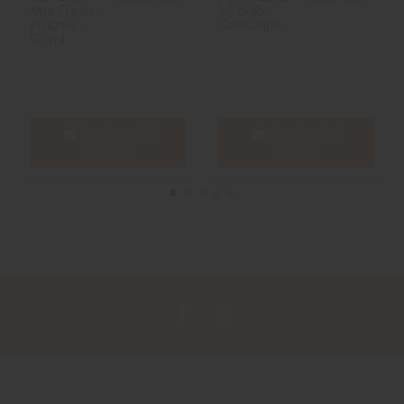
Xtra Fresh -
5.5 bulb -
Fruizee -
Geekvape
50 ml
Aggiungi al
Aggiungi al
carrello
carrello