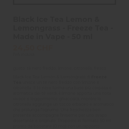
Black Ice Tea Lemon &
Lemongrass - Freeze Tea -
Made in Vape - 50 ml
24,50 CHF
IVA inclusa
gusto: tè nero freddo, limone, citronella, fresco
Black Ice Tea Lemon & Lemongrass di
Freeze
Tea
unisce un tè nero freddo con limone e
citronella. Il tè nero forma una base più corposa e
aromatica dei tè verdi, il limone apporta una nota
vivace e leggermente ghiacciata, mentre la
citronella aggiunge un tocco erbaceo e aromatico
che prolunga l'agrume. Una freschezza ben
presente accompagna l'insieme per uno svapo
dissetante e originale. Proposto in formato 50 ml
pronto da boostare (0 mg) con un rapporto