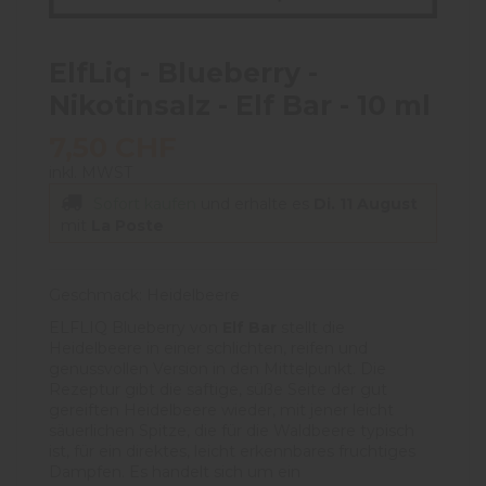
ElfLiq - Blueberry -
Nikotinsalz - Elf Bar - 10 ml
7,50 CHF
inkl. MWST
Sofort kaufen
und erhalte es
Di. 11 August
mit
La Poste
Geschmack: Heidelbeere
ELFLIQ Blueberry von
Elf Bar
stellt die
Heidelbeere in einer schlichten, reifen und
genussvollen Version in den Mittelpunkt. Die
Rezeptur gibt die saftige, süße Seite der gut
gereiften Heidelbeere wieder, mit jener leicht
säuerlichen Spitze, die für die Waldbeere typisch
ist, für ein direktes, leicht erkennbares fruchtiges
Dampfen. Es handelt sich um ein