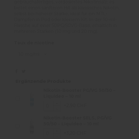
gebrauchsfertiges, vordosiertes Nikotinsalz: es
bietet einen sanfteren Hit als klassisches Nikotin,
selbst bei höherer Stärke, ideal für ein MTL-
Dampfen in Pod oder kleinem Kit. In der 10-ml-
Flasche auf einer 50PG/50VG-Basis, erhältlich in
mehreren Stärken (10 mg und 20 mg).
Taux de nicotine
Ergänzende Produkte
Nikotin-Booster PG/VG 50/50 –
Liquideo – 10 ml
+2,90 CHF
Nikotin-Booster SELS, PG/VG
50/50 – Liquideo – 10 ml
+3,20 CHF