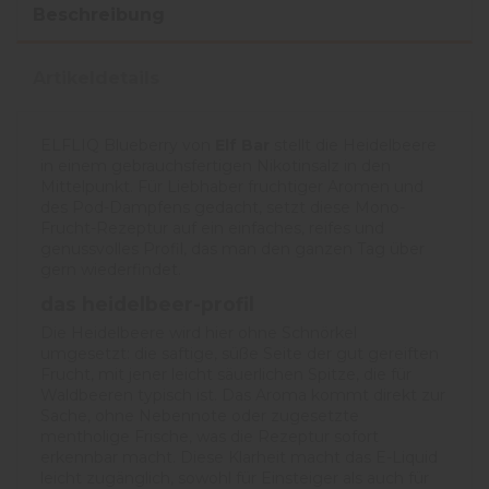
Beschreibung
Artikeldetails
ELFLIQ Blueberry von
Elf Bar
stellt die Heidelbeere
in einem gebrauchsfertigen Nikotinsalz in den
Mittelpunkt. Für Liebhaber fruchtiger Aromen und
des Pod-Dampfens gedacht, setzt diese Mono-
Frucht-Rezeptur auf ein einfaches, reifes und
genussvolles Profil, das man den ganzen Tag über
gern wiederfindet.
das heidelbeer-profil
Die Heidelbeere wird hier ohne Schnörkel
umgesetzt: die saftige, süße Seite der gut gereiften
Frucht, mit jener leicht säuerlichen Spitze, die für
Waldbeeren typisch ist. Das Aroma kommt direkt zur
Sache, ohne Nebennote oder zugesetzte
mentholige Frische, was die Rezeptur sofort
erkennbar macht. Diese Klarheit macht das E-Liquid
leicht zugänglich, sowohl für Einsteiger als auch für