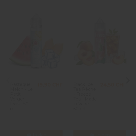
Pastèque
Black Ice
19,90 CHF
24,50 CHF
Melon - Le
Tea Pêche
Petit
- Freeze
Verger
Tea - Made
Frais - 50
in Vape -
ml
50 ml
In den
In den