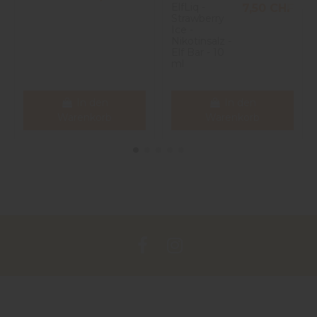
ElfLiq -
7,50 CHF
Strawberry
Ice -
Nikotinsalz -
Elf Bar - 10
ml
In den
In den
Warenkorb
Warenkorb