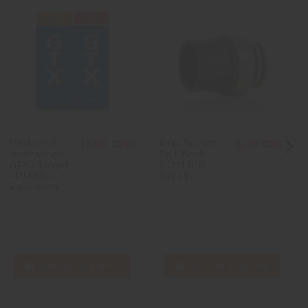
Pack de 5
Drip Tip Anti
11,90 CHF
8,10 CHF
résistances
Spit Back
GTX - Target
POM 810 -
- PM80 -
Diy Up
Vaporesso
Ajouter au panier
Ajouter au panier