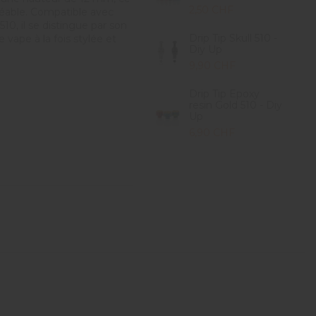
2,50 CHF
gréable. Compatible avec
0, il se distingue par son
Drip Tip Skull 510 -
 vape à la fois stylée et
Diy Up
9,90 CHF
Drip Tip Epoxy
resin Gold 510 - Diy
Up
6,90 CHF