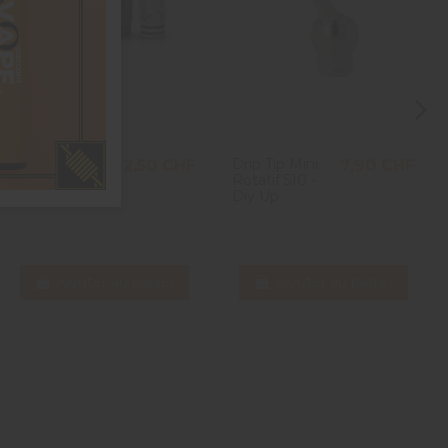
Drip Tip Spiral
Drip Tip Mini
2,50 CHF
7,90 CHF
Ego AIO 510 -
Rotatif 510 -
Joytech
Diy Up
Ajouter au panier
Ajouter au panier