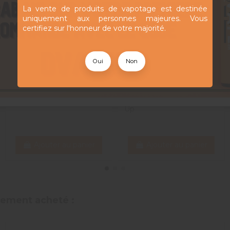
La vente de produits de vapotage est destinée
uniquement aux personnes majeures. Vous
certifiez sur l'honneur de votre majorité.
Drip Tip Ming
3,10 CHF
510 - Diy Up
Oui
Non
Drip Tip
6,90 CHF
Epoxy resin
Gold 810 - Diy
Up
Ajouter au panier
Ajouter au panier
alement acheté :