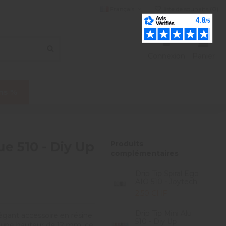
Français
liste de souhaits (
0
)
Connexion
Panier
ns %
ue 510 - Diy Up
Produits
complémentaires
Drip Tip Spiral Ego
AIO 510 - Joytech
2,50 CHF
Drip Tip Mini Alu
égant accessoire en résine
510 - Diy Up
t une hauteur de 12 mm, ce