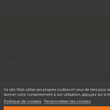
Liens
Comment choisir ma première cigarette électronique ?
Guide du E-liquide
Livraisons de cigarettes électroniques en Suisse rapide et g
Promotions et soldes cigarette électronique et e-liquide - 
Conditions générales de vente
Ce site Web utilise ses propres cookies et ceux de tiers pour 
donner votre consentement à son utilisation, appuyez sur le 
Politique de cookies
Personnaliser les cookies