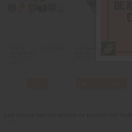
Drip Tip
Adaptateur
6,90 CHF
2,50 CHF
Epoxy Snake
Drip Tip
Pattern 810 -
810/510
Diy Up
Voir
Ajouter au panier
Les clients qui ont acheté ce produit ont ég