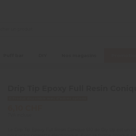
Puff bar
DIY
Nos magasins
Promotio
Drip Tip Epoxy Full Resin Coniq
Produit disponible avec d'autres options
6,10 CHF
TVA incluse
Le Drip Tip Epoxy Full Resin Conique 510 de Diy Up est un él
pour votre cigarette électronique. Avec sa forme conique e