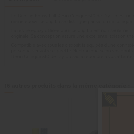
Le Drip Tip Epoxy Full Resin Conique 510 de Diy Up est un c
résine époxy, ce drip tip se distingue par sa forme conique
La résine époxy utilisée pour ce drip tip est non seulemen
originale. Sa conception assure une excellente isolation t
Compatible avec tous les dispositifs équipés d'une connex
personnaliser votre cigarette électronique selon vos goût
Resin Conique 510 de Diy Up saura répondre à vos attentes
16 autres produits dans la même catégorie :