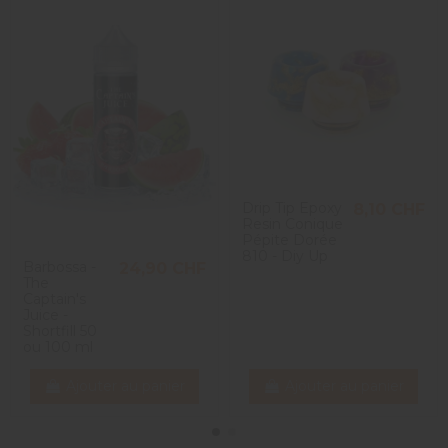
Drip Tip Epoxy
8,10 CHF
Resin Conique
Pépite Dorée
810 - Diy Up
Barbossa -
24,90 CHF
The
Captain's
Juice -
Shortfill 50
ou 100 ml
Ajouter au panier
Ajouter au panier