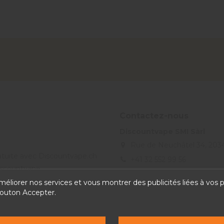
Contactez-nous
Discountvape SMI Sàrl
Rue de Neuchâtel 34, 203
ratuite avec Discountvape.ch
+41 32 552 99 56
Discountvape
info@discountvape.ch
améliorer nos services et vous montrer des publicités liées à vos
bouton Accepter.