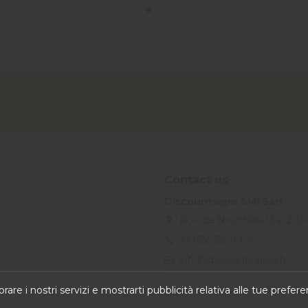
Contact us
Discountvape SMI Sàrl
Rue de Neuchâtel 34, 203
+41 32 552 99 56
info@discountvape.ch
iqitcontactpage - module, you
rare i nostri servizi e mostrarti pubblicità relativa alle tue prefe