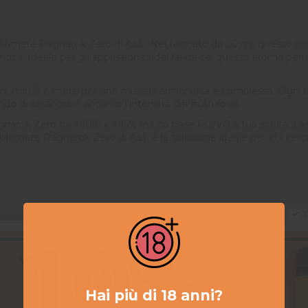
timate Ragnarok Zero di A&L. Nel formato da 30 ml, questo conce
tica. Ideale per gli appassionati del fai-da-te, questo aroma perm
 mirtilli e more per una miscela armoniosa e complessa. Ogni boc
 di assaporare appieno l'intensità dei frutti rossi.
Ragnarok Zero tra il 10% e il 15% in una base PG/VG a tua scelta. La
imate Ragnarok Zero di A&L è la soluzione ideale per chi cerca 
D
Hai più di 18 anni?