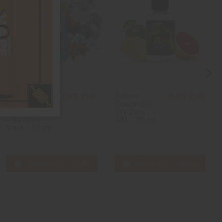
Aroma
Arôme
12,90 CHF
13,50 CHF
concentrato
Concentré
Heisenberg
Oni Zero -
– Vampire
A&L - 30 ml
Vape – 30 ml
Aggiungi al carrello
Aggiungi al carrello