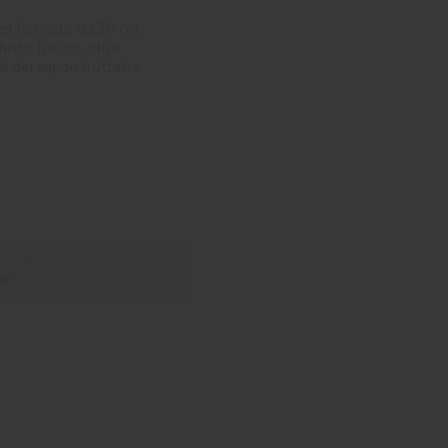
el formato da 30 ml.
etto fresco, offre
 dei sapori fruttati e
il nostro programma
HF
.