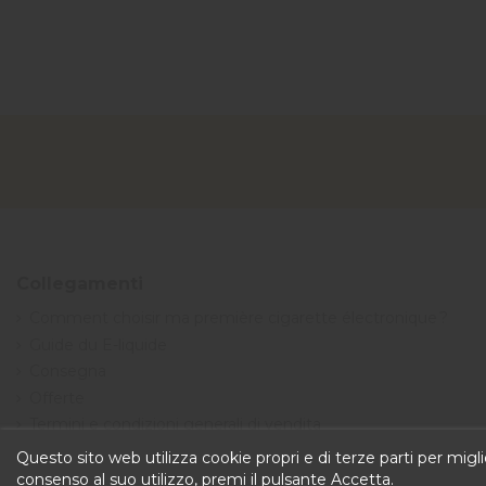
Collegamenti
Comment choisir ma première cigarette électronique ?
Guide du E-liquide
Consegna
Offerte
Termini e condizioni generali di vendita
Questo sito web utilizza cookie propri e di terze parti per miglio
consenso al suo utilizzo, premi il pulsante Accetta.