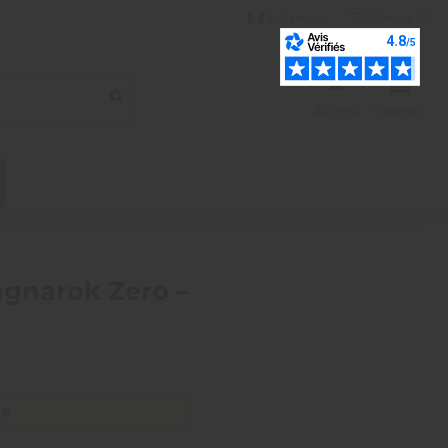
Italiano
Wishlist (
0
)
Accedi
Carrello
gnarok Zero –
te