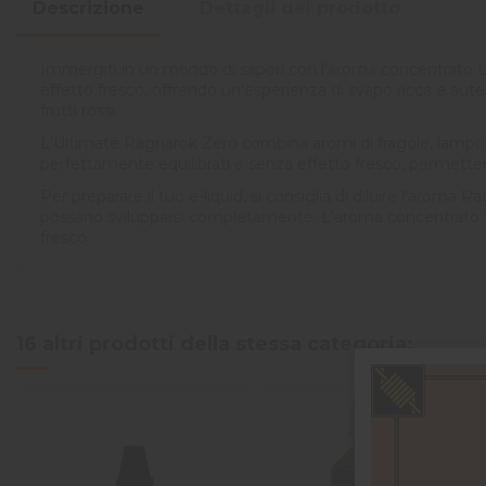
Descrizione
Dettagli del prodotto
Immergiti in un mondo di sapori con l'aroma concentrato Ul
effetto fresco, offrendo un'esperienza di svapo ricca e auten
frutti rossi.
L'Ultimate Ragnarok Zero combina aromi di fragole, lamponi,
perfettamente equilibrati e senza effetto fresco, permettendo
Per preparare il tuo e-liquid, si consiglia di diluire l'aroma 
possano svilupparsi completamente. L'aroma concentrato Ult
fresco.
16 altri prodotti della stessa categoria: