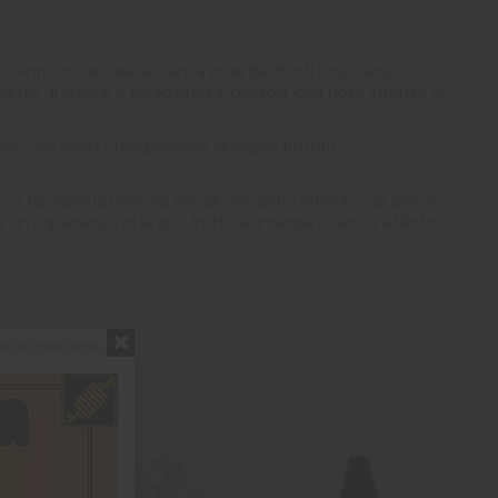
ntrato cattura l'essenza pura dei frutti rossi senza
ette di creare e-liquid unici e gustosi, con note intense di
cata rivela un'esplosione di sapori fruttati,
scia riposare la miscela per alcuni giorni affinché gli aromi
un'esperienza di svapo fruttata, intensa e senza effetto
o not show again.