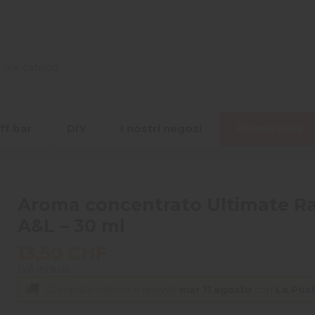
ff bar
DIY
I nostri negozi
Promozioni
Aroma concentrato Ultimate Ra
A&L – 30 ml
13,50 CHF
IVA inclusa
Compralo adesso
e ricevilo
mar 11 agosto
con
La Pos