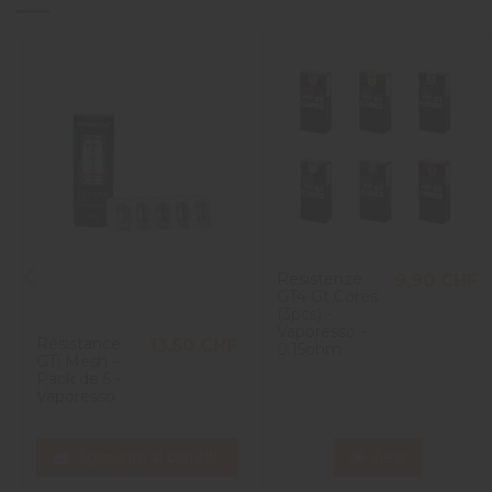
Resistenze
9,90 CHF
GT4 Gt Cores
(3pcs) -
Vaporesso -
Résistance
13,50 CHF
0.15ohm
GTi Mesh -
Pack de 5 -
Vaporesso
Aggiungi al carrello
View