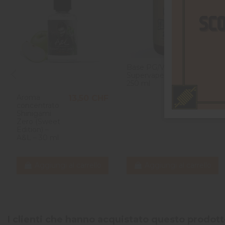
Base PG/VG -
7,90 CHF
Supervape -
250 ml
Aroma
13,50 CHF
concentrato
Shinigami
Zero (Sweet
Edition) –
A&L – 30 ml
Aggiungi al carrello
Aggiungi al carrello
I clienti che hanno acquistato questo prodo