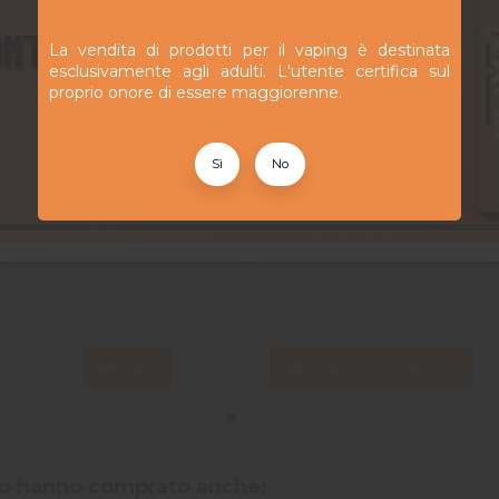
La vendita di prodotti per il vaping è destinata
esclusivamente agli adulti. L'utente certifica sul
proprio onore di essere maggiorenne.
Base PG/VG
Sweety
10,90 CHF
4,30 CHF
Sì
No
- Supervape
Additifs (Sans
- 500 ml
Sucralose) -
Swoke - 10ml
View
Aggiungi al carrello
tto hanno comprato anche: