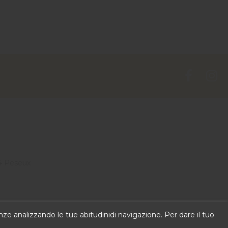
4 Peseux
 can put own text in configuration
renze analizzando le tue abitudinidi navigazione. Per dare il tuo