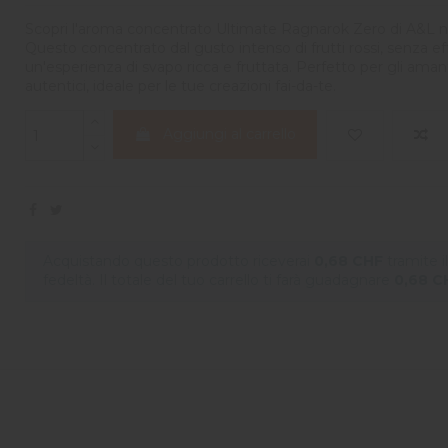
Scopri l'aroma concentrato Ultimate Ragnarok Zero di A&L n
Questo concentrato dal gusto intenso di frutti rossi, senza eff
un'esperienza di svapo ricca e fruttata. Perfetto per gli amanti
autentici, ideale per le tue creazioni fai-da-te.
Aggiungi al carrello
Acquistando questo prodotto riceverai
0,68 CHF
tramite 
fedeltà. Il totale del tuo carrello ti farà guadagnare
0,68 C